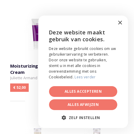
×
Deze website maakt
ENGLISH
gebruik van cookies.
NEDERLANDS
Deze website gebruikt cookies om uw
gebruikerservaring te verbeteren.
FRANÇAIS
Door onze website te gebruiken,
Moisturizing Body
Extra Moisturizing
stemt u in met alle cookies in
overeenstemming met ons
Cream
Cream
Cookiebeleid.
Lees verder
Juliette Armand
Juliette Armand
€ 52,00
€ 52,00
ALLES ACCEPTEREN
ALLES AFWIJZEN
ZELF INSTELLEN