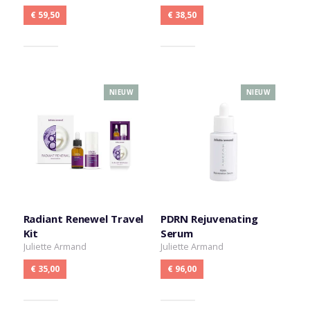
€ 59,50
€ 38,50
NIEUW
NIEUW
Radiant Renewel Travel
PDRN Rejuvenating
Kit
Serum
Juliette Armand
Juliette Armand
€ 35,00
€ 96,00