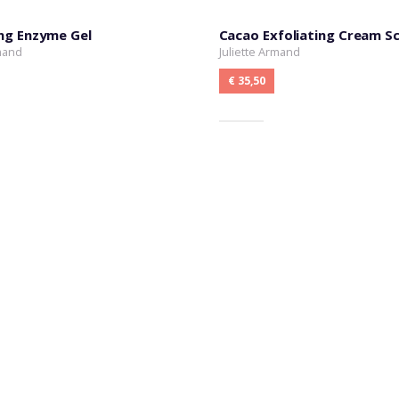
ing Enzyme Gel
Cacao Exfoliating Cream S
rmand
Juliette Armand
€ 35,50