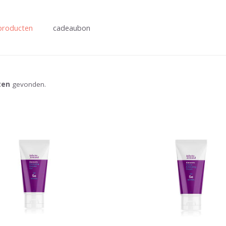
producten
cadeaubon
ten
gevonden.