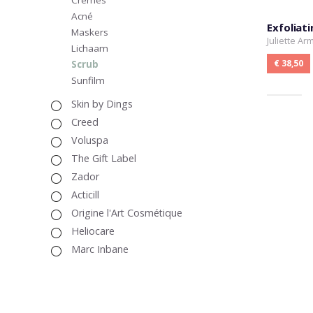
Crèmes
Acné
Exfoliat
Maskers
Juliette A
Lichaam
€ 38,50
Scrub
Sunfilm
Skin by Dings
Creed
Voluspa
The Gift Label
Zador
Acticill
Origine l'Art Cosmétique
Heliocare
Marc Inbane