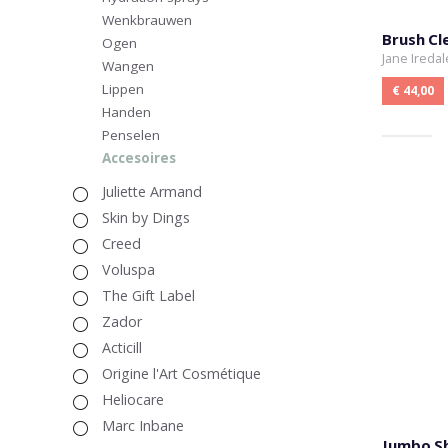
Wenkbrauwen
Brush Cl
Ogen
Jane Iredal
Wangen
Lippen
€ 44,00
Handen
Penselen
Accesoires
Juliette Armand
Skin by Dings
Creed
Voluspa
The Gift Label
Zador
Acticill
Origine l'Art Cosmétique
Heliocare
Marc Inbane
Jumbo S