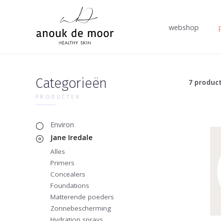
webshop
Categorieën
7 produc
PRODUCTEN
Environ
Jane Iredale
Alles
Primers
Concealers
Foundations
Matterende poeders
Zonnebescherming
Hydration sprays