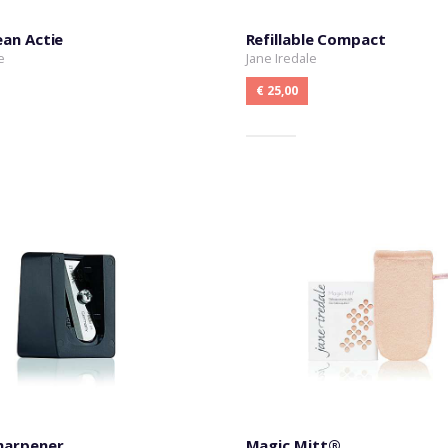
ean Actie
Refillable Compact
e
Jane Iredale
€ 25,00
harpener
Magic Mitt®