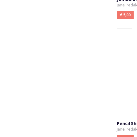
Jane Iredal
€ 5,00
Pencil S
Jane Iredal