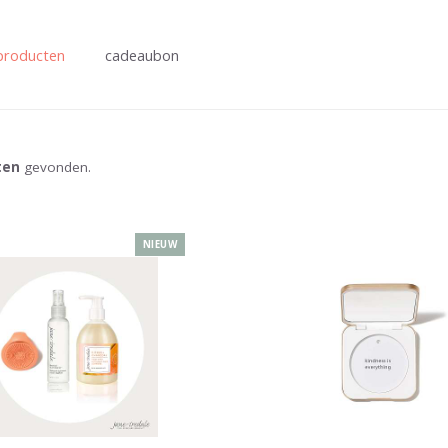
producten
cadeaubon
ten
gevonden.
NIEUW