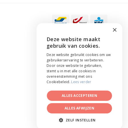
×
Deze website maakt
ENGLISH
gebruik van cookies.
NEDERLANDS
Deze website gebruikt cookies om uw
gebruikerservaring te verbeteren.
FRANÇAIS
Door onze website te gebruiken,
stemt u in met alle cookies in
overeenstemming met ons
Cookiebeleid.
Lees verder
ALLES ACCEPTEREN
ALLES AFWIJZEN
Website by
core-graphics.be
ZELF INSTELLEN
Graphics & images by Gora