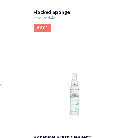
Flocked Sponge
Jane Iredale
€ 8,00
Botanical Brush Cleaner™