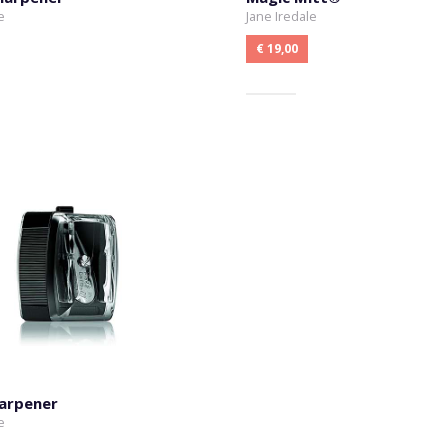
e
Jane Iredale
€ 19,00
harpener
e