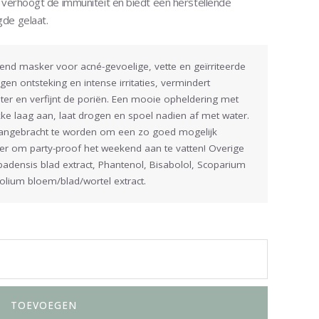
, verhoogt de immuniteit en biedt een herstellende
gde gelaat.
gend masker voor acné-gevoelige, vette en geïrriteerde
gen ontsteking en intense irritaties, vermindert
water en verfijnt de poriën. Een mooie opheldering met
ikke laag aan, laat drogen en spoel nadien af met water.
aangebracht te worden om een zo goed mogelijk
ner om party-proof het weekend aan te vatten! Overige
rbadensis blad extract, Phantenol, Bisabolol, Scoparium
folium bloem/blad/wortel extract.