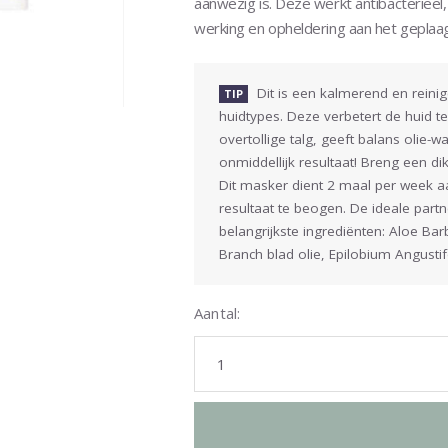
aanwezig is. Deze werkt antibacterieel
werking en opheldering aan het geplaa
Dit is een kalmerend en reini
TIP
huidtypes. Deze verbetert de huid te
overtollige talg, geeft balans olie-
onmiddellijk resultaat! Breng een d
Dit masker dient 2 maal per week 
resultaat te beogen. De ideale part
belangrijkste ingrediënten: Aloe Ba
Branch blad olie, Epilobium Angusti
Aantal: